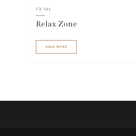
13 IUL.
Relax Zone
READ MORE
Paginație
articole