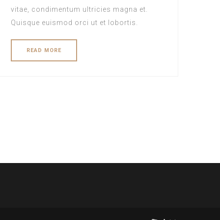
vitae, condimentum ultricies magna et.
Quisque euismod orci ut et lobortis.
READ MORE